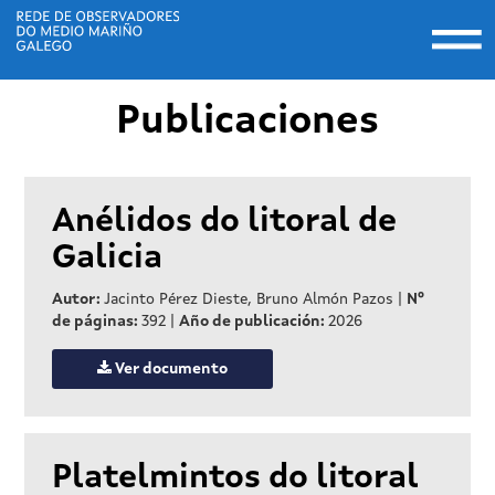
Togg
navi
Pasar
Publicaciones
al
contenido
principal
Anélidos do litoral de
Galicia
Autor:
Jacinto Pérez Dieste, Bruno Almón Pazos
|
Nº
de páginas:
392
|
Año de publicación:
2026
Ver documento
Platelmintos do litoral