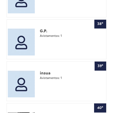
38º
G.P.
Avistamentos: 1
39º
insua
Avistamentos: 1
40º