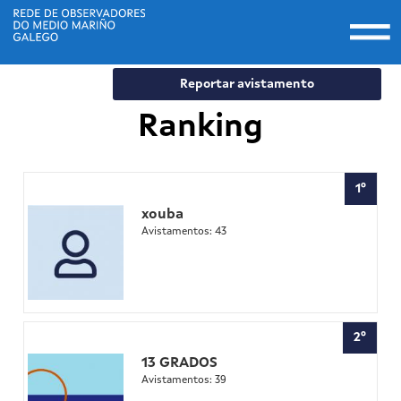
Togg
navi
Ir
Reportar avistamento
o
contido
Ranking
principal
1º
xouba
Avistamentos: 43
2º
13 GRADOS
Avistamentos: 39