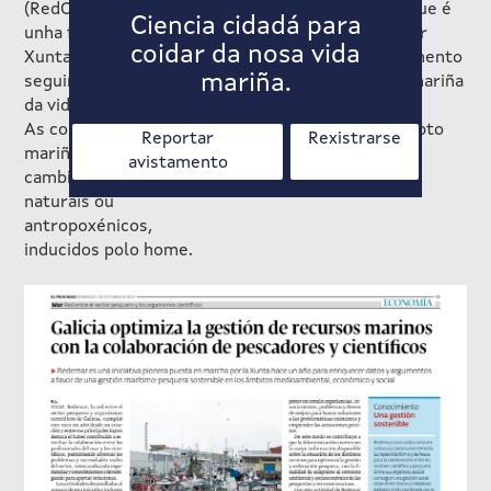
(RedOGAL) pretende ser
ecosistemas, polo que é
Ciencia cidadá para
unha ferramenta da
necesario establecer
coidar da nosa vida
Xunta de Galicia para o
unha rede de seguimento
mariña.
seguimento e vixilancia
e vixilancia da vida mariña
da vida mariña de Galicia.
utilizando como
As condicións do medio
ferramenta o concepto
Reportar
Rexistrarse
mariño sofren continuos
de “Ciencia cidadá”.
avistamento
cambios xa sexan
naturais ou
antropoxénicos,
inducidos polo home.