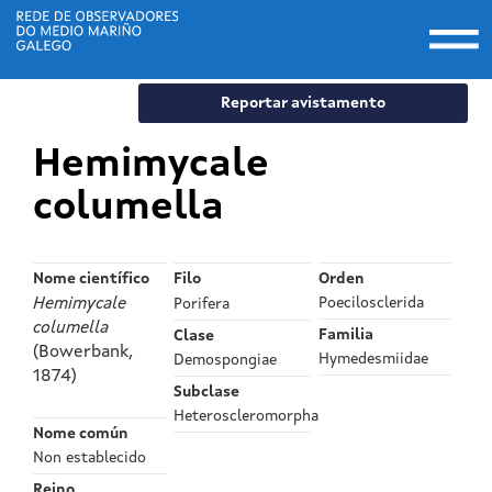
Togg
navi
Ir
Reportar avistamento
o
contido
Hemimycale
principal
columella
Nome científico
Orden
Filo
Hemimycale
Poecilosclerida
Porifera
columella
Familia
Clase
(Bowerbank,
Hymedesmiidae
Demospongiae
1874)
Subclase
Heteroscleromorpha
Nome común
Non establecido
Reino