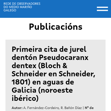
Togg
navi
Ir
Publicacións
o
contido
principal
Primeira cita de jurel
dentón Pseudocaranx
dentex (Bloch &
Schneider en Schneider,
1801) en aguas de
Galicia (noroeste
ibérico)
Autor:
A. Fernández-Cordeiro, R. Bañón Díaz
|
Nº de