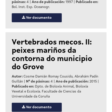
páxinas:
4
|
Ano de publicación:
1997
|
Publicado en:
Bol. Inst. Esp. Oceanogr.
Ver documento
Vertebrados mecos. II:
peixes mariños da
contorna do municipio
do Grove
Autor:
Cosme Damián Romay Cousido, Abrahám Padín
Guillán
|
Nº de páxinas:
4
|
Ano de publicación:
2015
|
Publicado en:
Dpto. de Bioloxía Animal, Bioloxía
Vexetal e Ecoloxía. Facultade de Ciencias da
Universidade da Coruña
Ver documento