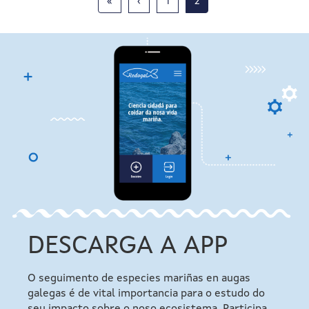
First
«
Páxina
‹
Page
1
Páxina
2
page
anterior
actual
DESCARGA A APP
O seguimento de especies mariñas en augas
galegas é de vital importancia para o estudo do
seu impacto sobre o noso ecosistema. Participa