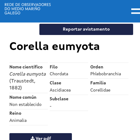
Ir
Reportar avistamento
o
contido
Corella eumyota
principal
Nome científico
Filo
Orden
Corella eumyota
Chordata
Phlebobranchia
(Traustedt,
Clase
Familia
1882)
Ascidiacea
Corellidae
Nome común
Subclase
Non establecido
-
Reino
Animalia
Ver pdf